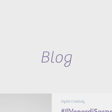
Blog
Digital Creativity
#IlVenerdiSospe