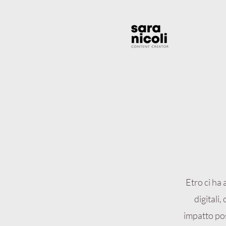
Etro ci ha 
digitali
impatto pos