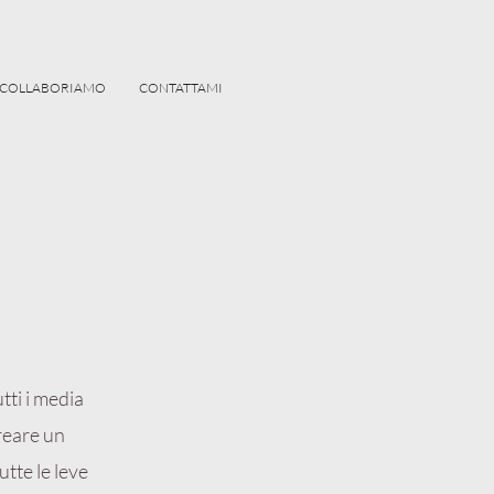
COLLABORIAMO
CONTATTAMI
tti i media
creare un
tte le leve