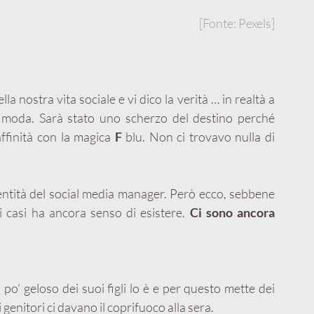
[Fonte: Pexels]
 nostra vita sociale e vi dico la verità … in realtà a 
 moda. Sarà stato uno scherzo del destino perché 
finità con la magica 
F
 blu. Non ci trovavo nulla di 
entità del social media manager. Però ecco, sebbene 
 casi ha ancora senso di esistere. 
Ci sono ancora 
’ geloso dei suoi figli lo è e per questo mette dei 
genitori ci davano il coprifuoco alla sera.