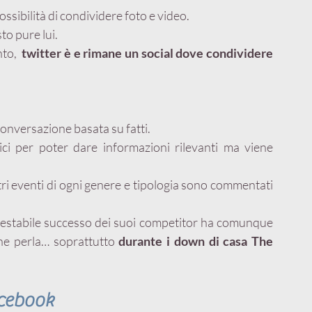
ossibilità di condividere foto e video. 
to pure lui.
to, 
 twitter è e rimane un social dove condividere 
conversazione basata su fatti.
tici per poter dare informazioni rilevanti ma viene 
Sanremo, XFactor, le partite di calcio e tanti altri eventi di ogni genere e tipologia sono commentati 
restabile successo dei suoi competitor ha comunque 
che perla… soprattutto
 durante i down di casa The 
cebook