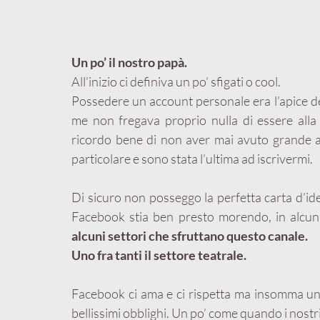
Un po’ il nostro papà.
All’inizio ci definiva un po’ sfigati o cool.
Possedere un account personale era l’apice della
me non fregava proprio nulla di essere alla
ricordo bene di non aver mai avuto grande af
particolare e sono stata l’ultima ad iscrivermi.
Di sicuro non posseggo la perfetta carta d’id
Facebook stia ben presto morendo, in alcuni
alcuni settori che sfruttano questo canale. 
Uno fra tanti il settore teatrale.
Facebook ci ama e ci rispetta ma insomma un po
bellissimi obblighi. Un po’ come quando i nostri 