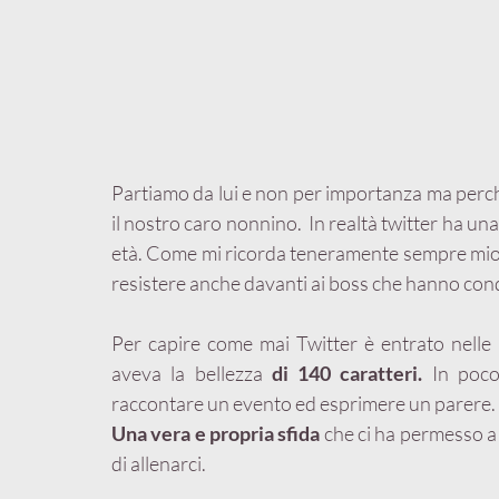
Partiamo da lui e non per importanza ma perc
il nostro caro nonnino.  In realtà twitter ha un
età. Come mi ricorda teneramente sempre mio no
resistere anche davanti ai boss che hanno conq
Per capire come mai Twitter è entrato nelle 
aveva la bellezza 
di 140 caratteri. 
In poco
raccontare un evento ed esprimere un parere.
Una vera e propria sfida
 che ci ha permesso a n
di allenarci.